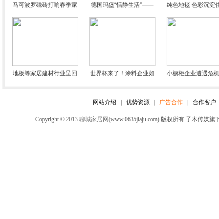
马可波罗磁砖打响春季家
德国玛堡“恬静生活”——
纯色地毯 色彩沉淀
居建材让利回馈第一枪
纸随心动
儿
地板等家居建材行业呈回
世界杯来了！涂料企业如
小橱柜企业遭遇危机
暖趋势 企业需稳中求进
何玩转品牌营销
长远打算很有必
网站介绍
|
优势资源
|
广告合作
|
合作客户
Copyright © 2013
聊城家居网
(www.0635jiaju.com) 版权所有 子