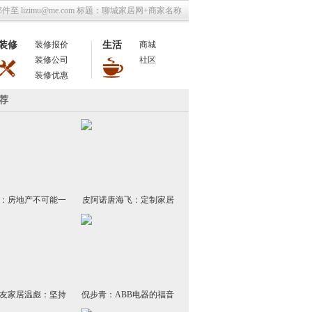
至 lizimu@me.com 标题：聊城家居网+商家名称
装修
装修报价
生活
商城
装修公司
社区
装修优惠
荐
：房地产不可能一
皮阿诺唐海飞：定制家居
枝独秀
领域专业化品牌能走更远
友家居温彪：坚持
倪步青：ABB电器的福音
念，传播绿色文化
用创新打造美好世界