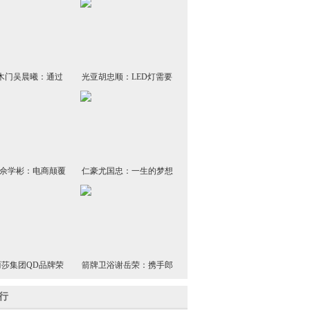
A木门吴晨曦：通过
光亚胡忠顺：LED灯需要
创新引领行业变革
市场慢慢沉淀
佘学彬：电商颠覆
仁豪尤国忠：一生的梦想
 聚焦产品与体验
是把家具做好
莎集团QD品牌荣
箭牌卫浴谢岳荣：携手郎
耀启航
朗走出国门 打造国际化品
牌
行