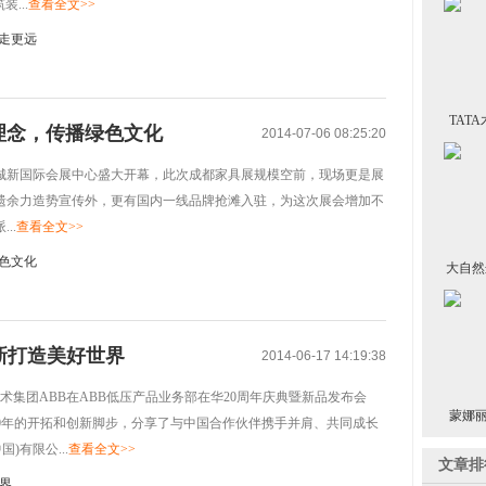
...
查看全文>>
TAT
理念，传播绿色文化
2014-07-06 08:25:20
产品
纪城新国际会展中心盛大开幕，此次成都家具展规模空前，现场更是展
遗余力造势宣传外，更有国内一线品牌抢滩入驻，为这次展会增加不
..
查看全文>>
大自然
渠道
新打造美好世界
2014-06-17 14:19:38
技术集团ABB在ABB低压产品业务部在华20周年庆典暨新品发布会
蒙娜丽
展20年的开拓和创新脚步，分享了与中国合作伙伴携手并肩、共同成长
)有限公...
查看全文>>
文章排