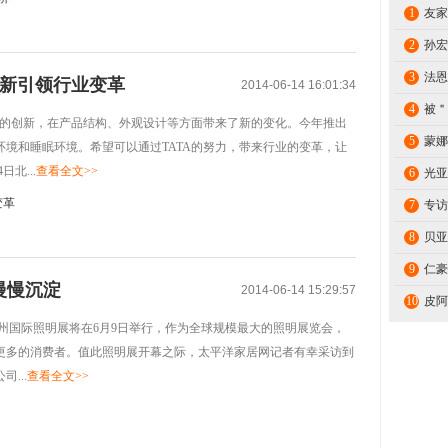
1
友家
2
孙宏
3
法恩
创新引领行业变革
2014-06-14 16:01:34
4
被＂
面的创新，在产品结构、外观设计等方面带来了新的变化。今年推出
5
蒙娜
境和睡眠环境。希望可以通过TATA的努力，带来行业的变革，让
北...
查看全文>>
6
光亚
7
专访
8
贝亚
9
仁豪
慢慢沉淀
2014-06-14 15:29:57
10
皮阿
州国际照明展将在6月9日举行，作为全球规模最大的照明展览会，
更多的消费者。值此照明展开幕之际，太平洋家居网记者有幸采访到
...
查看全文>>