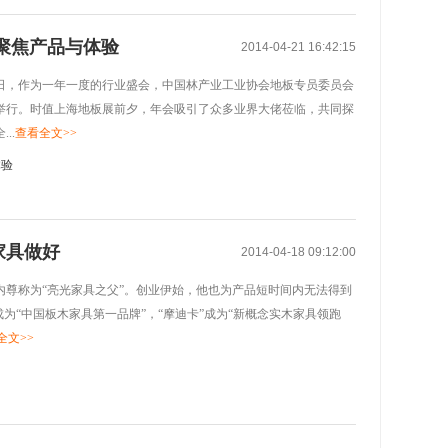
聚焦产品与体验
2014-04-21 16:42:15
24日，作为一年一度的行业盛会，中国林产业工业协会地板专员委员会
举行。时值上海地板展前夕，年会吸引了众多业界大佬莅临，共同探
..
查看全文>>
家具做好
2014-04-18 09:12:00
内尊称为“亮光家具之父”。创业伊始，他也为产品短时间内无法得到
为“中国板木家具第一品牌”，“摩迪卡”成为“新概念实木家具领跑
全文>>