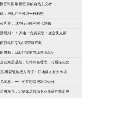
园艺谢国希 园艺界的自然主义者
斌：房地产不可能一枝独秀
莎周赟：卫浴行业微利时代降临
潜规则＂！ 家电＂免费安装＂变空头支票
丽莎集团QD品牌荣耀启航
胡忠顺：LED灯需要市场慢慢沉淀
全友家居温彪：坚持绿色理念，传播绿色文
克-青花瓷地板方海江：好地板才有大市场
尤国忠：一生的梦想是把家具做好
诺唐海飞：定制家居领域专业化品牌能走更