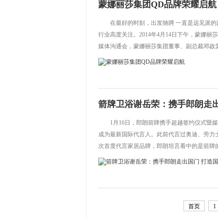
蒙娜丽莎集团QD品牌荣耀启航
在最好的时刻，出发驰骋 一直是远见派
行业高度关注。2014年4月14日下午，蒙娜
媒体沟通会，蒙娜丽莎集团董事、副总裁邓啟棠，
箭牌卫浴谢岳荣：携手郎朗走出
1月16日，郎朗箭牌携手超越签约仪式暨
成为最新国际代言人。此前代言过奥迪、劳力
次首度代言家居品牌，郎朗坦言看中的是箭牌的产
首页
1