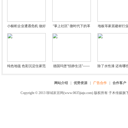
小橱柜企业遭遇危机 做好
“掌上社区” 微时代下的革
地板等家居建材行
长远打算很有必要
新和探路者
暖趋势 企业需稳中
纯色地毯 色彩沉淀住家范
德国玛堡“恬静生活”——
除了水性漆 还有哪
儿
纸随心动
可以减少污染物排
网站介绍
|
优势资源
|
广告合作
|
合作客户
Copyright © 2013
聊城家居网
(www.0635jiaju.com) 版权所有 子