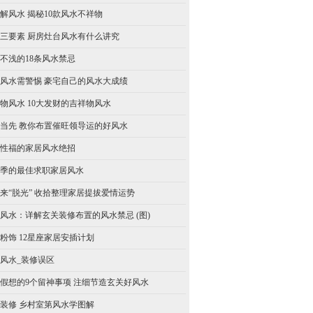
解风水 揭秘10款风水不祥物
三要素 厨房灶台风水有什么讲究
不浅的18条风水禁忌
风水需警惕 豪宅自己的风水大成绩
物风水 10大发财的吉祥物风水
当先 教你布置催旺领导运的好风水
性福的家居风水绝招
季的最佳求职家居风水
1来“脱光” 收拾整理家居提拔爱情运势
风水：详解玄关装修布置的风水禁忌 (图)
粉饰 12星座家居安插计划
风水_装修误区
假想的9个留神事项 注细节造玄关好风水
装修 乡村室第风水学图解