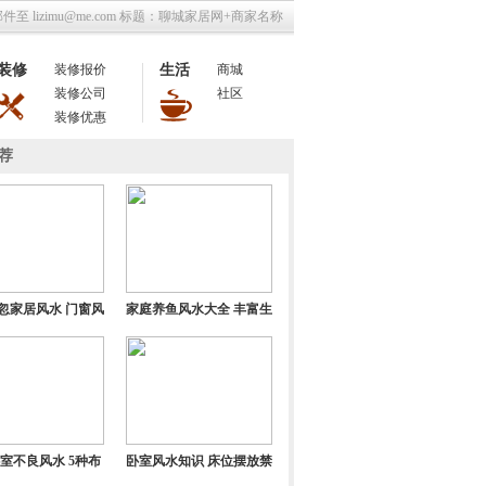
至 lizimu@me.com 标题：聊城家居网+商家名称
装修
装修报价
生活
商城
装修公司
社区
装修优惠
荐
忽家居风水 门窗风
家庭养鱼风水大全 丰富生
水不可小瞧
活又招财进宝
室不良风水 5种布
卧室风水知识 床位摆放禁