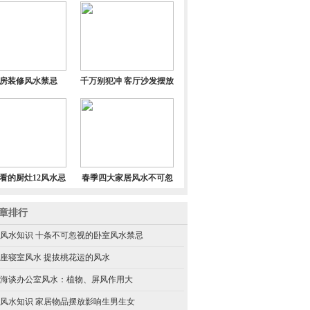
提升身体健康
忌不得不防
房装修风水禁忌
千万别犯冲 客厅沙发摆放
必看风水禁忌
看的厨灶12风水忌
春季四大家居风水不可忽
讳
略
章排行
风水知识 十条不可忽视的卧室风水禁忌
星座寝室风水 提拔桃花运的风水
海谈办公室风水：植物、屏风作用大
风水知识 家居物品摆放影响生男生女