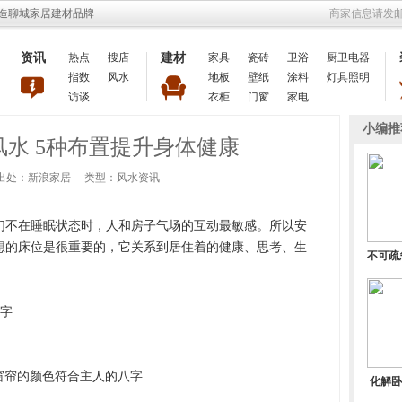
打造聊城家居建材品牌
商家信息请发邮件
资讯
热点
搜店
建材
家具
瓷砖
卫浴
厨卫电器
指数
风水
地板
壁纸
涂料
灯具照明
访谈
衣柜
门窗
家电
小编推
水 5种布置提升身体健康
-02 出处：新浪家居 类型：风水资讯
不在睡眠状态时，人和房子气场的互动最敏感。所以安
想的床位是很重要的，它关系到居住着的健康、思考、生
不可疏
字
窗帘的颜色符合主人的八字
化解卧