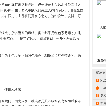
置
所缺的五行来选择色彩，但是还是要以风水挂位五行之
年(庚申年)生，而八字缺火的男主人(坤命卦人)，住在坐西
安排在西边，主卧房门开在东北方。这种设计、安排，可
儿童
缺火，所以卧室的床组、窗帘都采用红色系元素；如此
产生刑克作用，破了好风水，造成破财、伤身的严重后果，
白为主色，配上咖啡色辅色，稍微加点红色带金的小饰
家居必
家居文
1
家居
2
12
使用木板床
3
黄孟
金属的。因为床套、枕头都是具有吸水及含水性质的布
4
家居