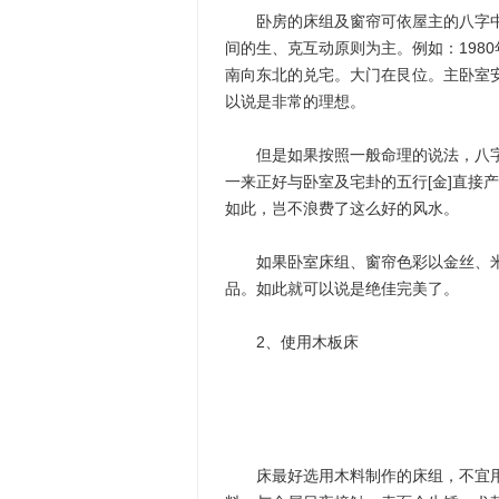
卧房的床组及窗帘可依屋主的八字中
间的生、克互动原则为主。例如：1980
南向东北的兑宅。大门在艮位。主卧室
以说是非常的理想。
但是如果按照一般命理的说法，八字
一来正好与卧室及宅卦的五行[金]直接
如此，岂不浪费了这么好的风水。
如果卧室床组、窗帘色彩以金丝、米
品。如此就可以说是绝佳完美了。
2、使用木板床
床最好选用木料制作的床组，不宜用