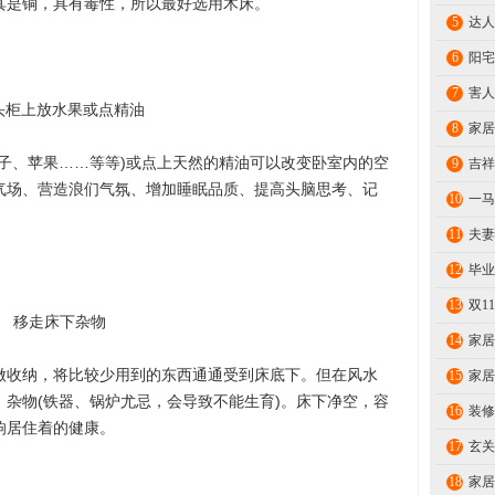
其是铜，具有毒性，所以最好选用木床。
5
达人
6
阳宅
7
害人
头柜上放水果或点精油
8
家居
、苹果……等等)或点上天然的精油可以改变卧室内的空
9
吉祥
气场、营造浪们气氛、增加睡眠品质、提高头脑思考、记
10
一马
11
夫妻
12
毕业
13
双1
移走床下杂物
14
家居
收纳，将比较少用到的东西通通受到床底下。但在风水
15
家居
杂物(铁器、锅炉尤忌，会导致不能生育)。床下净空，容
16
装修
响居住着的健康。
17
玄关
18
家居