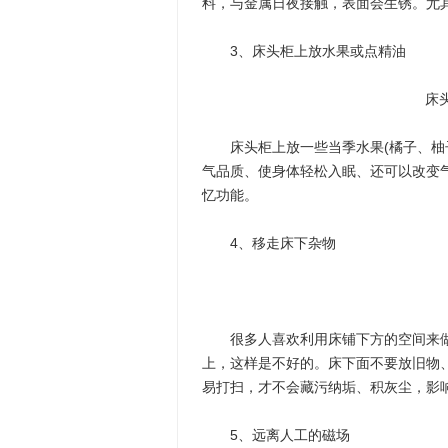
料，与金属日夜接触，表面会生锈。尤
3、床头柜上放水果或点精油
床
床头柜上放一些当季水果(橘子、柚子
气品质、使身体轻松入眠、还可以改变
忆功能。
4、移走床下杂物
很多人喜欢利用床铺下方的空间来做
上，这样是不好的。床下面不要放旧物、
易打扫，才不会藏污纳垢、积灰尘，影
5、远离人工的磁场