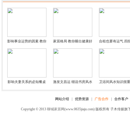
影响事业运势的因素 教你
家居格局 教你睡出健康好
合租也要有运气 四
通过风水旺事业
运的卧室风水
化解风水禁忌
影响夫妻关系的必知餐桌
激发文昌运 细说书房风水
卫浴间风水知识很重
风水
的最佳布局
气运家居全靠
网站介绍
|
优势资源
|
广告合作
|
合作客户
Copyright © 2013
聊城家居网
(www.0635jiaju.com) 版权所有 子